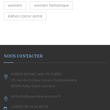
western
western fantastique
édition castor astral
NOUS CONTACTER
FORDIS BOOKS AND PICTURES
10, rue du Docteur Lucas Championnière
60300 Avilly-Saint-Léonard
sb.fordis@executive-process.fr
(+0033) 06 24 42 60 24