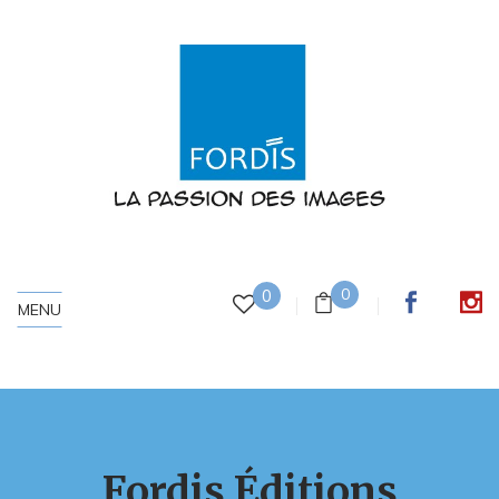
0
0
MENU
Fordis Éditions