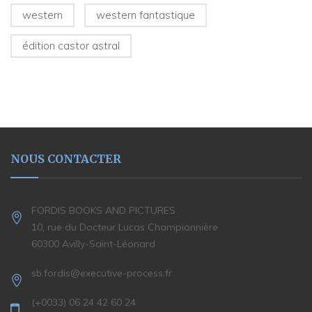
western
western fantastique
édition castor astral
NOUS CONTACTER
FORDIS BOOKS AND PICTURES
10, rue du Docteur Lucas Championnière
60300 Avilly-Saint-Léonard
sb.fordis@executive-process.fr
(+0033) 06 24 42 60 24