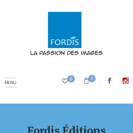
0
0
MENU
Fordis Éditions