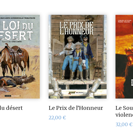
du désert
Le Prix de l’Honneur
Le Sou
violen
22,00
€
32,00
€