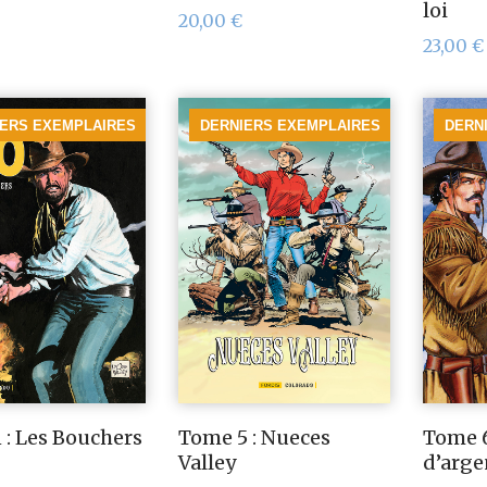
loi
20,00
€
23,00
€
IERS EXEMPLAIRES
DERNIERS EXEMPLAIRES
DERN
 : Les Bouchers
Tome 5 : Nueces
Tome 6 
Valley
d’arge