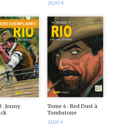
26,00
€
IERS EXEMPLAIRES
 : Jonny
Tome 4 : Red Dust à
uck
Tombstone
23,00
€