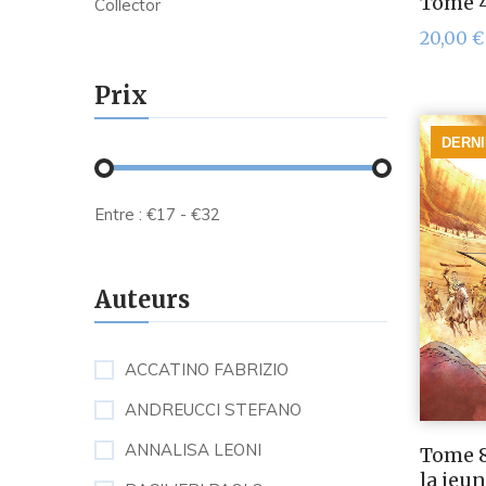
Tome 
Collector
20,00
€
Prix
DERN
Entre :
€
17
- €
32
Auteurs
ACCATINO FABRIZIO
ANDREUCCI STEFANO
ANNALISA LEONI
Tome 8
la jeu