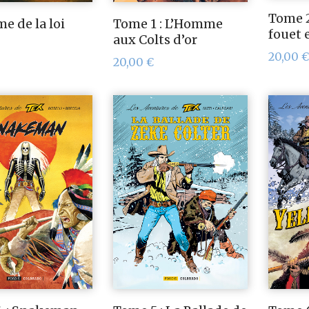
Tome 2
e de la loi
Tome 1 : L’Homme
fouet 
aux Colts d’or
20,00
€
20,00
€