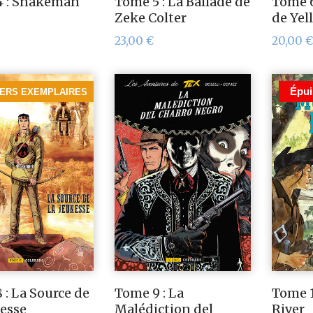
4 : Snakeman
Tome 5 : La Ballade de
Tome 6
Zeke Colter
de Yel
23,00
€
20,00
€
Épui
IERS EXEMPLAIRES
 : La Source de
Tome 9 : La
Tome 
nesse
Malédiction del
River