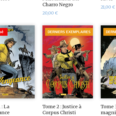
Charro Negro
21,00
€
20,00
€
sé
DERNIERS EXEMPLAIRES
DERN
 : La
Tome 2 : Justice à
Tome 3
ance
Corpus Christi
magnif