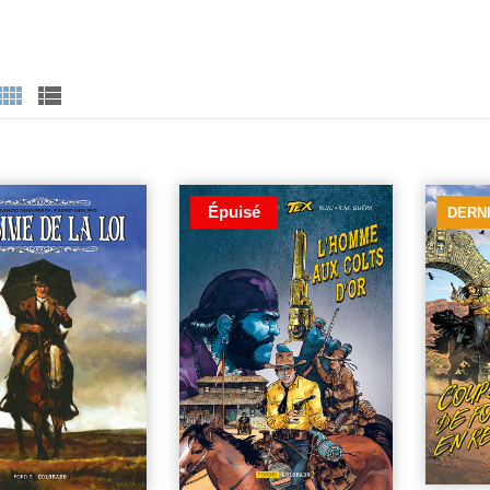
Épuisé
DERN