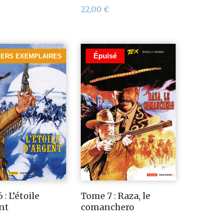
22,00
€
Épuisé
IERS EXEMPLAIRES
: L’étoile
Tome 7 : Raza, le
nt
comanchero