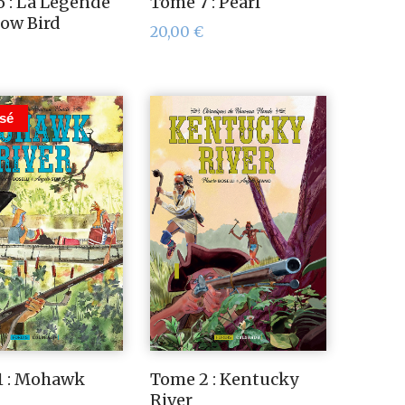
 : La Légende
Tome 7 : Pearl
low Bird
20,00
€
sé
1 : Mohawk
Tome 2 : Kentucky
River