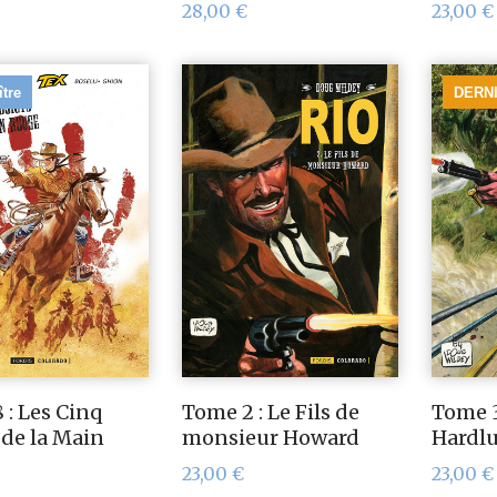
28,00
€
23,00
€
ître
DERN
 : Les Cinq
Tome 2 : Le Fils de
Tome 3
 de la Main
monsieur Howard
Hardl
23,00
€
23,00
€